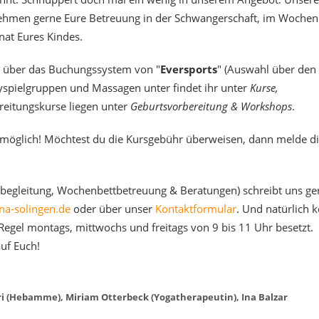
men gerne Eure Betreuung in der Schwangerschaft, im Wochen
at Eures Kindes.
 über das Buchungssystem von "
Eversports
" (Auswahl über den
byspielgruppen und Massagen unter findet ihr unter
Kurse,
reitungskurse liegen unter
Geburtsvorbereitung & Workshops
.
t möglich! Möchtest du die Kursgebühr überweisen, dann melde d
begleitung, Wochenbettbetreuung & Beratungen) schreibt uns ge
na-solingen.de
oder über unser
Kontaktformular
. Und natürlich 
 Regel montags, mittwochs und freitags von 9 bis 11 Uhr besetzt.
uf Euch!
tri (Hebamme), Miriam Otterbeck (Yogatherapeutin), Ina Balzar